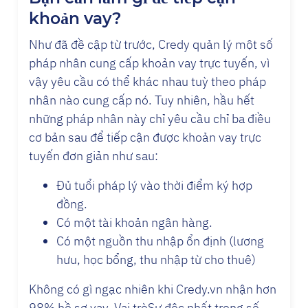
khoản vay?
Như đã đề cập từ trước, Credy quản lý một số
pháp nhân cung cấp khoản vay trực tuyến, vì
vậy yêu cầu có thể khác nhau tuỳ theo pháp
nhân nào cung cấp nó. Tuy nhiên, hầu hết
những pháp nhân này chỉ yêu cầu chỉ ba điều
cơ bản sau để tiếp cận được khoản vay trực
tuyến đơn giản như sau:
Đủ tuổi pháp lý vào thời điểm ký hợp
đồng.
Có một tài khoản ngân hàng.
Có một nguồn thu nhập ổn định (lương
hưu, học bổng, thu nhập từ cho thuê)
Không có gì ngạc nhiên khi Credy.vn nhận hơn
98% hồ sơ vay. Vai tròSự độc nhất trong số