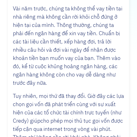
Vài năm trước, chúng ta không thể vay tiền tại
nhà riêng mà không cần rời khỏi chỗ đứng ở
hiện tại của mình. Thông thường, chúng ta
phải đến ngân hàng để xin vay tiền. Chuẩn bị
các tài liệu cần thiết, xếp hàng đợi, trả lời
nhiều câu hỏi và đợi vài ngày để nhận được
khoản tiền bạn muốn vay của bạn. Thêm vào
đó, kể từ cuộc khủng hoảng ngân hàng, các
ngân hàng không còn cho vay dễ dàng như
trước đây nữa.
Tuy nhiên, mọi thứ đã thay đổi. Giờ đây các lựa
chọn gọi vốn đã phát triển cùng với sự xuất
hiện của các tổ chức tài chính trực tuyến (như
Credy) giúpcho phép mọi thủ tục gọi vốn được
tiếp cận qua internet trong vòng vài phút.