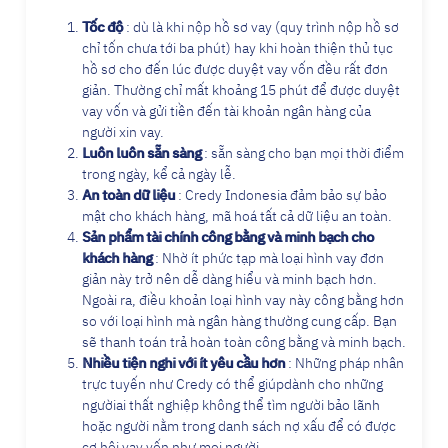
Tốc độ
: dù là khi nộp hồ sơ vay (quy trình nộp hồ sơ
chỉ tốn chưa tới ba phút) hay khi hoàn thiện thủ tục
hồ sơ cho đến lúc được duyệt vay vốn đều rất đơn
giản. Thường chỉ mất khoảng 15 phút để được duyệt
vay vốn và gửi tiền đến tài khoản ngân hàng của
người xin vay.
Luôn luôn sẵn sàng
: sẵn sàng cho bạn mọi thời điểm
trong ngày, kể cả ngày lễ.
An toàn dữ liệu
: Credy Indonesia đảm bảo sự bảo
mật cho khách hàng, mã hoá tất cả dữ liệu an toàn.
Sản phẩm tài chính công bằng và minh bạch cho
khách hàng
: Nhờ ít phức tạp mà loại hình vay đơn
giản này trở nên dễ dàng hiểu và minh bạch hơn.
Ngoài ra, điều khoản loại hình vay này công bằng hơn
so với loại hình mà ngân hàng thường cung cấp. Bạn
sẽ thanh toán trả hoàn toàn công bằng và minh bạch.
Nhiều tiện nghi với ít yêu cầu hơn
: Những pháp nhân
trực tuyến như Credy có thể giúpdành cho những
ngườiai thất nghiệp không thể tìm người bảo lãnh
hoặc người nằm trong danh sách nợ xấu để có được
cơ hội vay vốn như mọi người.