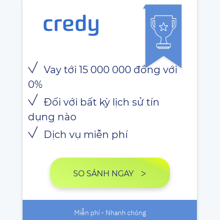
Vay tới 15 000 000 đồng với
0%
Đối với bất kỳ lịch sử tín
dụng nào
Dịch vụ miễn phí
SO SÁNH NGAY
Miễn phí - Nhanh chóng