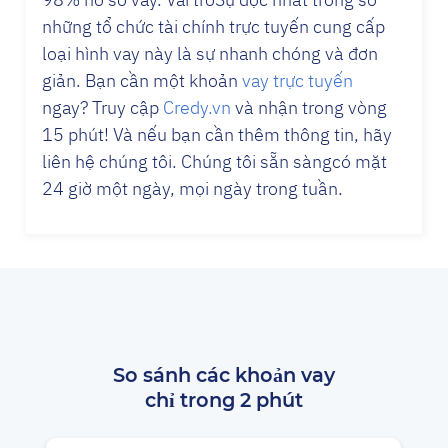
những tổ chức tài chính trực tuyến cung cấp
loại hình vay này là sự nhanh chóng và đơn
giản. Bạn cần một khoản
vay trực tuyến
ngay? Truy cập
Credy.vn
và nhận trong vòng
15 phút! Và nếu bạn cần thêm thông tin, hãy
liên hệ chúng tôi. Chúng tôi sẵn sàngcó mặt
24 giờ một ngày, mọi ngày trong tuần.
So sánh các khoản vay
chỉ trong 2 phút