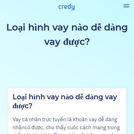
Loại hình vay nào dễ dàng
vay được?
Loại hình vay nào dễ dàng vay
được?
Vay cá nhân trực tuyến là khoản vay dễ dàng
nhậncó được, cho thấy cuộc cách mạng trong