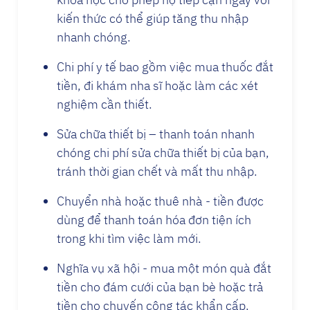
kiến thức có thể giúp tăng thu nhập
nhanh chóng.
Chi phí y tế bao gồm việc mua thuốc đắt
tiền, đi khám nha sĩ hoặc làm các xét
nghiệm cần thiết.
Sửa chữa thiết bị – thanh toán nhanh
chóng chi phí sửa chữa thiết bị của bạn,
tránh thời gian chết và mất thu nhập.
Chuyển nhà hoặc thuê nhà - tiền được
dùng để thanh toán hóa đơn tiện ích
trong khi tìm việc làm mới.
Nghĩa vụ xã hội - mua một món quà đắt
tiền cho đám cưới của bạn bè hoặc trả
tiền cho chuyến công tác khẩn cấp.